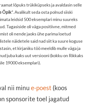
raamat lõpuks trükiküpseks ja avaldasin selle
e Õpik
“. Avalikult seda osta polnud siiski
olimata leidsid 500 eksemplari minu suureks
ud. Tagasiside oli väga positiivne, mitmed
gemist oli nende jaoks ühe parima loetud
listele näidetele said nad siit ka suure koguse
tasin, et kirjaniku töö meeldib mulle väga ja
nud juba kaks uut versiooni (kokku on Rikkaks
üle 19000 eksemplari).
val nii minu
e-poest
(koos
on sponsorite toel jagatud