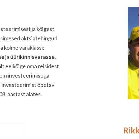
steerimisest ja kõigest,
. Esimesed aktsiatehingud
a kolme varaklassi:
se
ja
üürikinnisvarasse
.
lt eelkõige oma reisidest
hkem investeerimisega
a investeerimist õpetav
8. aastast alates.
Rikk