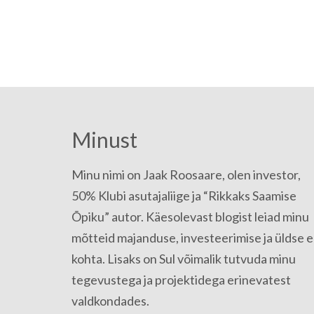
Minust
Minu nimi on Jaak Roosaare, olen investor,
50% Klubi asutajaliige ja “Rikkaks Saamise
Õpiku” autor. Käesolevast blogist leiad minu
mõtteid majanduse, investeerimise ja üldse e
kohta. Lisaks on Sul võimalik tutvuda minu
tegevustega ja projektidega erinevatest
valdkondades.