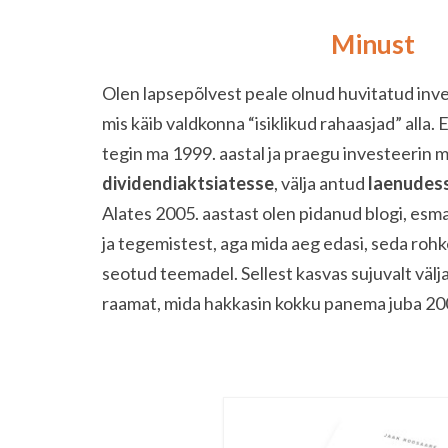
Minust
Olen lapsepõlvest peale olnud huvitatud inve
mis käib valdkonna “isiklikud rahaasjad” alla
tegin ma 1999. aastal ja praegu investeerin m
dividendiaktsiatesse
, välja antud
laenudes
Alates 2005. aastast olen pidanud blogi, esma
ja tegemistest, aga mida aeg edasi, seda ro
seotud teemadel. Sellest kasvas sujuvalt välj
raamat, mida hakkasin kokku panema juba 200