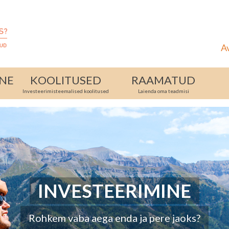
A
INE
KOOLITUSED
RAAMATUD
Investeerimisteemalised koolitused
Laienda oma teadmisi
INVESTEERIMINE
KOOLITUSED
RAAMATUD
Rohkem vaba aega enda ja pere jaoks?
Kuidas teha algust kinnisvaraga?
Tahad õppida oma ala tegijatelt?