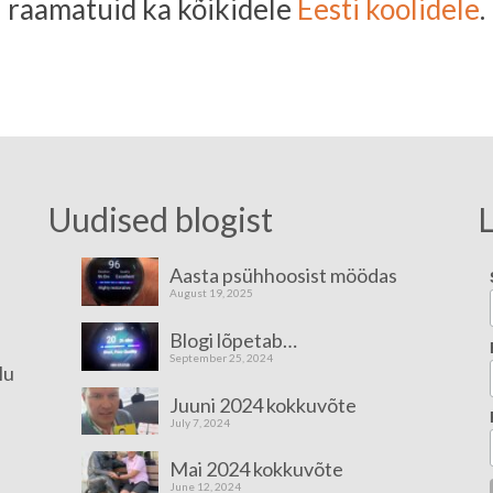
raamatuid ka kõikidele
Eesti koolidele
.
Uudised blogist
L
Aasta psühhoosist möödas
August 19, 2025
Blogi lõpetab…
September 25, 2024
lu
Juuni 2024 kokkuvõte
July 7, 2024
Mai 2024 kokkuvõte
June 12, 2024