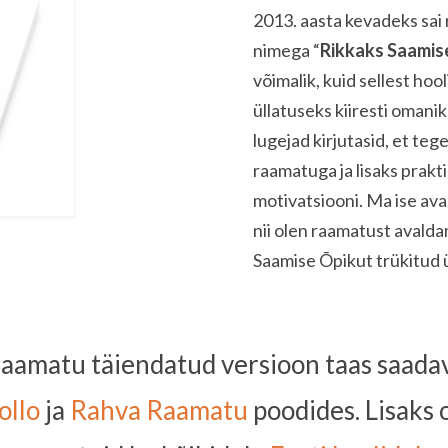
2013. aasta kevadeks sai 
nimega “
Rikkaks Saamis
võimalik, kuid sellest ho
üllatuseks kiiresti omanik
lugejad kirjutasid, et te
raamatuga ja lisaks prakti
motivatsiooni. Ma ise avas
nii olen raamatust avalda
Saamise Õpikut trükitud 
raamatu täiendatud versioon taas saada
ollo
ja
Rahva Raamatu
poodides. Lisaks 